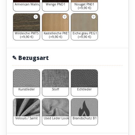
American Walnut PAW1
Wenge PND1
Nougat PN01
(+9,90 €)
Wildeiche PMTS
Kastelleiche PKE1
Eiche grau PEG1
(+9,90 €)
(+9,90 €)
(+9,90 €)
✎ Bezugsart
Kunstleder
Stoff
Echtleder
Velours / Samt
Used Leder Look
Brandschutz B1