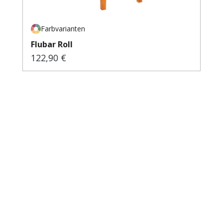
Farbvarianten
Flubar Roll
122,90 €
Regulärer Preis: