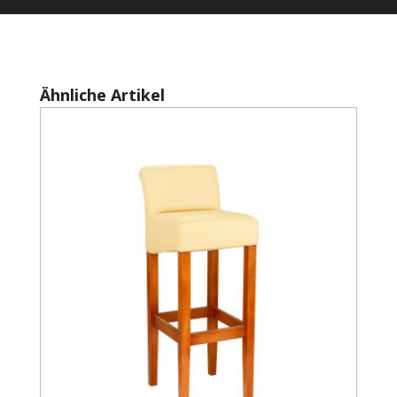
Produktgalerie überspringen
Ähnliche Artikel