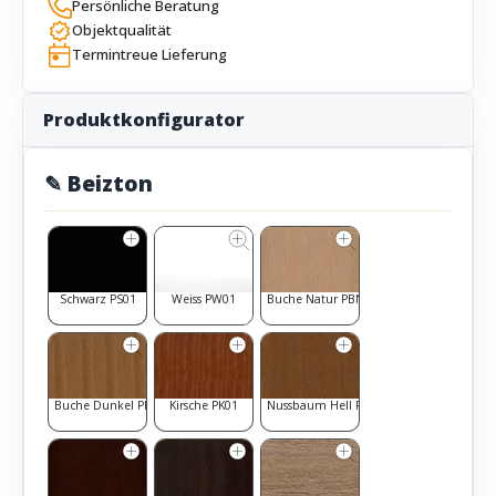
Persönliche Beratung
Objektqualität
Termintreue Lieferung
Produktkonfigurator
✎ Beizton
Schwarz PS01
Weiss PW01
Buche Natur PBN1
Buche Dunkel PBD1
Kirsche PK01
Nussbaum Hell PNH1