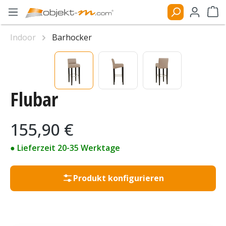
Zum Hauptinhalt springen
Ware
Indoor
Barhocker
Bildergalerie überspringen
Flubar
Regulärer Preis:
155,90 €
● Lieferzeit 20-35 Werktage
Produkt konfigurieren