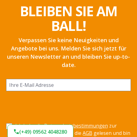
BLEIBEN SIE AM
BALL!
Verpassen Sie keine Neuigkeiten und
Angebote bei uns. Melden Sie sich jetzt für
unseren Newsletter an und bleiben Sie up-to-
date.
Ich habe die
Datenschutzbestimmungen
zur
(+49) 09562 4048280
Kenntnis genommen und die
AGB
gelesen und bin