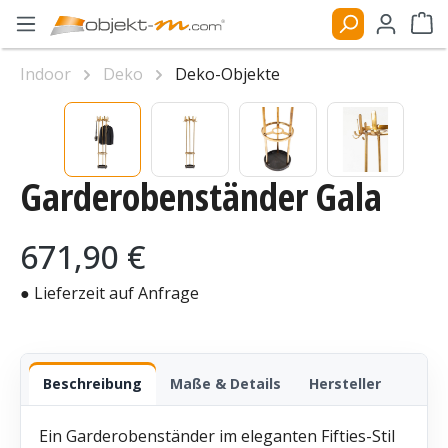
Zum Hauptinhalt springen
Ware
Indoor
Deko
Deko-Objekte
Bildergalerie überspringen
Garderobenständer Gala
Regulärer Preis:
671,90 €
● Lieferzeit auf Anfrage
Beschreibung
Maße & Details
Hersteller
Ein Garderobenständer im eleganten Fifties-Stil