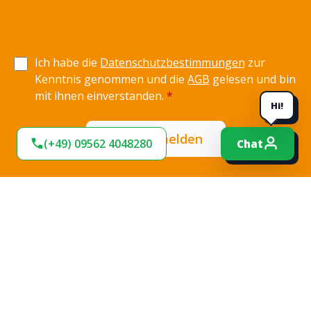
Ich habe die
Datenschutzbestimmungen
zur
Kenntnis genommen und die
AGB
gelesen und bin
mit ihnen einverstanden.
*
Hi!
Jetzt anmelden
(+49) 09562 4048280
Chat
Expresslieferung