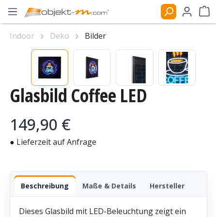
Zum Hauptinhalt springen
Ware
Indoor
Deko
Bilder
Bildergalerie überspringen
Glasbild Coffee LED
Regulärer Preis:
149,90 €
● Lieferzeit auf Anfrage
Beschreibung
Maße & Details
Hersteller
Dieses Glasbild mit LED-Beleuchtung zeigt ein