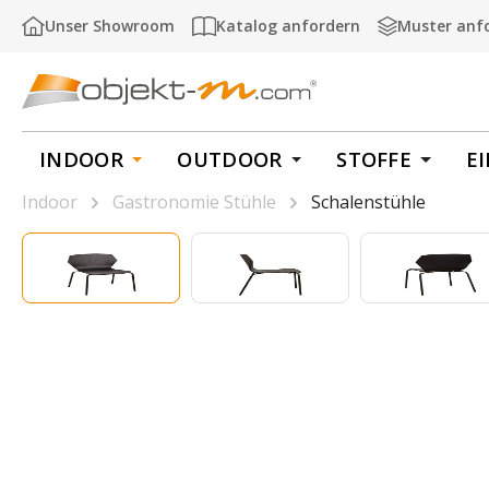
m Hauptinhalt springen
Zur Suche springen
Zur Hauptnavigation springen
Unser Showroom
Katalog anfordern
Muster anf
INDOOR
OUTDOOR
STOFFE
E
Indoor
Gastronomie Stühle
Schalenstühle
Bildergalerie überspringen