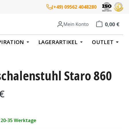
(+49) 09562 4048280
0,00 €
Mein Konto
Warenkorb enth
PIRATION
LAGERARTIKEL
OUTLET
schalenstuhl Staro 860
eis:
 €
t 20-35 Werktage