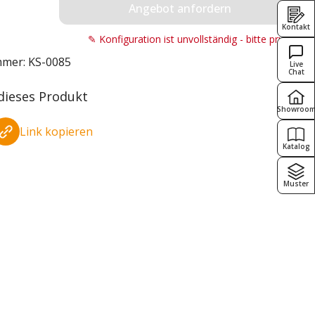
Angebot anfordern
Kontakt
✎ Konfiguration ist unvollständig - bitte prüfen!
mmer:
KS-0085
Live
Chat
 dieses Produkt
Showroo
Link kopieren
Katalog
Muster