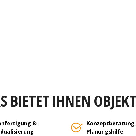
S BIETET IHNEN OBJEK
nfertigung &
Konzeptberatung
idualisierung
Planungshilfe