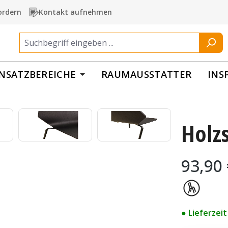
ordern
Kontakt aufnehmen
INSATZBEREICHE
RAUMAUSSTATTER
INS
Holz
Regulärer Pr
93,90
● Lieferzei