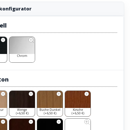
konfigurator
ell
z
Chrom
ton
tur
Wenge
Buche Dunkel
Kirsche
(+6,50 €)
(+6,50 €)
(+6,50 €)