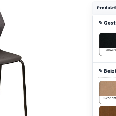
Produkt
✎ Gest
Schwar
✎ Beiz
Buche Na