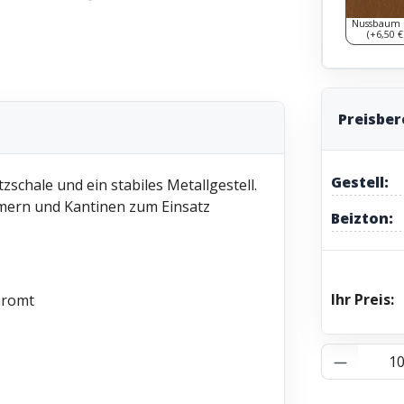
Nussbaum 
(+6,50 €
Preisbe
Gestell:
schale und ein stabiles Metallgestell.
ern und Kantinen zum Einsatz
Beizton:
Ihr Preis:
chromt
Produkt 