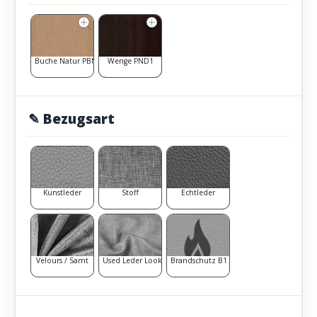
Buche Natur PBN1
Wenge PND1
✎ Bezugsart
Kunstleder
Stoff
Echtleder
Velours / Samt
Used Leder Look
Brandschutz B1