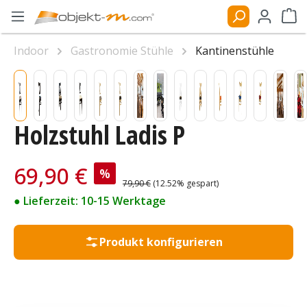
Zum Hauptinhalt springen
Ware
Indoor
Gastronomie Stühle
Kantinenstühle
Bildergalerie überspringen
Holzstuhl Ladis P
Verkaufspreis:
69,90 €
%
Regulärer Preis:
79,90 €
(12.52% gespart)
● Lieferzeit: 10-15 Werktage
Produkt konfigurieren