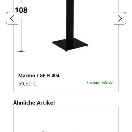
Marino TGF H 404
59,90 €
Regulärer Preis:
● schnell lieferbar
Produktgalerie überspringen
Ähnliche Artikel