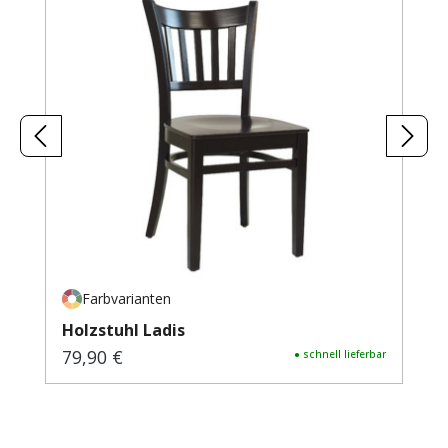
Farbvarianten
Holzstuhl Ladis
79,90 €
Regulärer Preis:
● schnell lieferbar