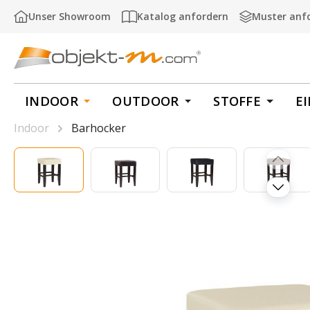
m Hauptinhalt springen
Zur Suche springen
Zur Hauptnavigation springen
Unser Showroom
Katalog anfordern
Muster anf
INDOOR
OUTDOOR
STOFFE
E
Indoor
Barhocker
Bildergalerie überspringen