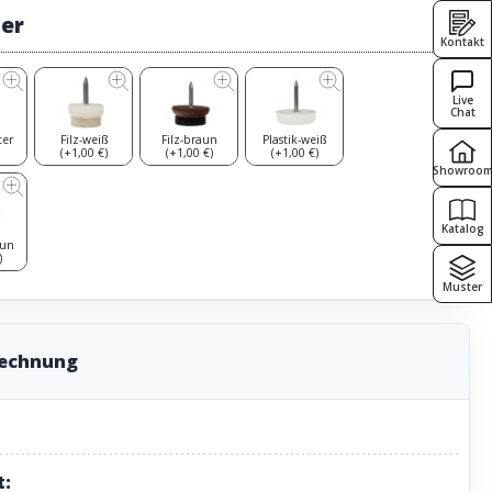
ter
Kontakt
Live
Chat
ter
Filz-weiß
Filz-braun
Plastik-weiß
(+1,00 €)
(+1,00 €)
(+1,00 €)
Showroo
Katalog
aun
)
Muster
rechnung
t: