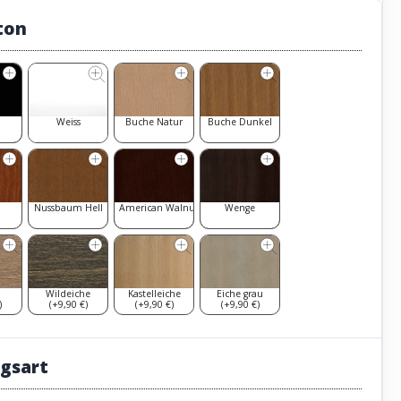
ton
z
Weiss
Buche Natur
Buche Dunkel
Nussbaum Hell
American Walnut
Wenge
Wildeiche
Kastelleiche
Eiche grau
)
(+9,90 €)
(+9,90 €)
(+9,90 €)
gsart