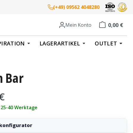
(+49) 09562 4048280
0,00 €
Mein Konto
Warenkorb enth
PIRATION
LAGERARTIKEL
OUTLET
n Bar
eis:
 €
t 25-40 Werktage
konfigurator