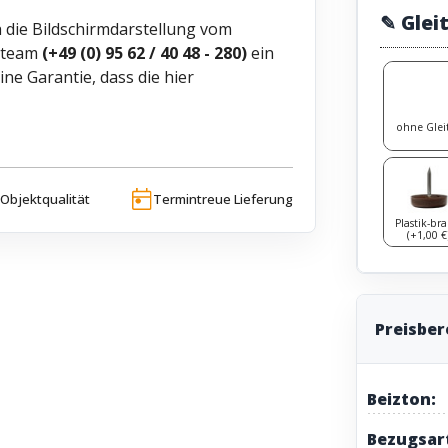
✎ Glei
 die Bildschirmdarstellung vom
ceteam
(+49 (0) 95 62 / 40 48 - 280)
ein
e Garantie, dass die hier
ohne Glei
Objektqualität
Termintreue Lieferung
Plastik-br
(+1,00 €
Preisbe
Beizton:
Bezugsar