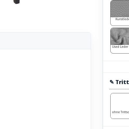
Kunstled
Used Leder
✎ Trit
ohne Tritts