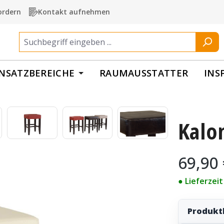
ordern
Kontakt aufnehmen
INSATZBEREICHE
RAUMAUSSTATTER
INS
Kalo
Regulärer Pr
69,90
● Lieferzei
Produkt