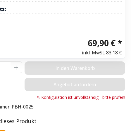
tz:
69,90 € *
inkl. MwSt.
83,18 €
Anzahl: Gib den gewünschten Wert ein o
In den Warenkorb
Angebot anfordern
✎ Konfiguration ist unvollständig - bitte prüfen!
mmer:
PBH-0025
 dieses Produkt