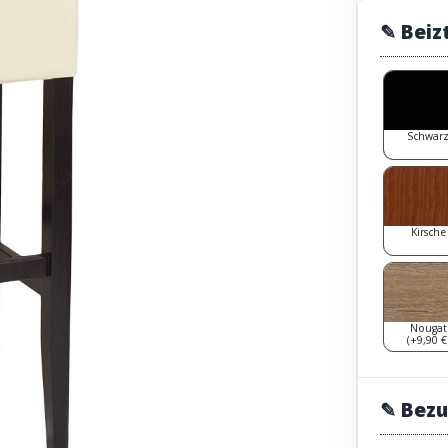
✎ Beiz
Schwar
Kirsche
Nougat
(+9,90 €
✎ Bezu