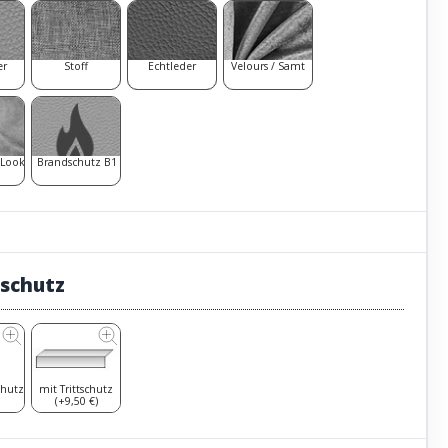
er
Stoff
Echtleder
Velours / Samt
 Look
Brandschutz B1
tschutz
chutz
mit Trittschutz
(+9,50 €)