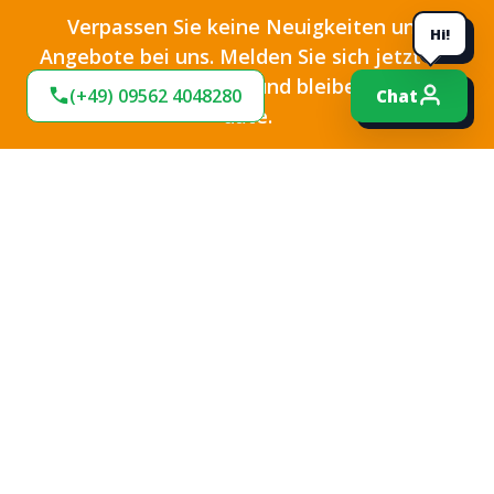
Verpassen Sie keine Neuigkeiten und
Hi!
Angebote bei uns. Melden Sie sich jetzt für
unseren Newsletter an und bleiben Sie up-to-
(+49) 09562 4048280
Chat
date.
Ich habe die
Datenschutzbestimmungen
zur
Kenntnis genommen und die
AGB
gelesen und bin
mit ihnen einverstanden.
*
Jetzt anmelden