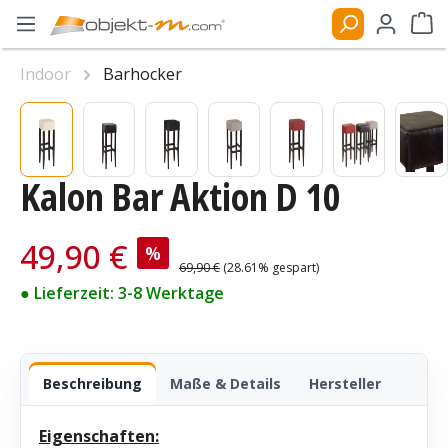
Zum Hauptinhalt springen
Ware
Indoor
Barhocker
Bildergalerie überspringen
Kalon Bar Aktion D 10
Verkaufspreis:
49,90 €
%
Regulärer Preis:
69,90 €
(28.61% gespart)
● Lieferzeit: 3-8 Werktage
Beschreibung
Maße & Details
Hersteller
Eigenschaften: