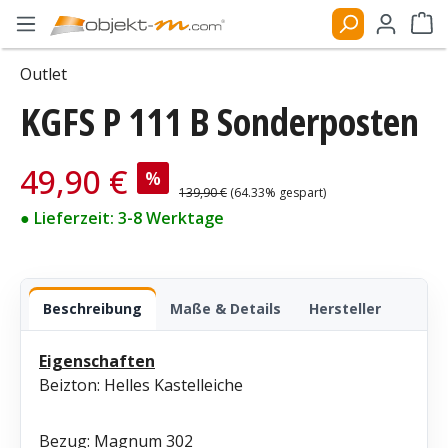
Zum Hauptinhalt springen
Ware
Outlet
KGFS P 111 B Sonderposten
Bildergalerie überspringen
Verkaufspreis:
49,90 €
%
Regulärer Preis:
139,90 €
(64.33% gespart)
● Lieferzeit: 3-8 Werktage
Beschreibung
Maße & Details
Hersteller
Eigenschaften
Beizton: Helles Kastelleiche
Bezug: Magnum 302