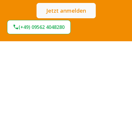
Jetzt anmelden
(+49) 09562 4048280
Expresslieferung
Sofort lieferbar
Hohe Termintreue
Große Stoffauswahl