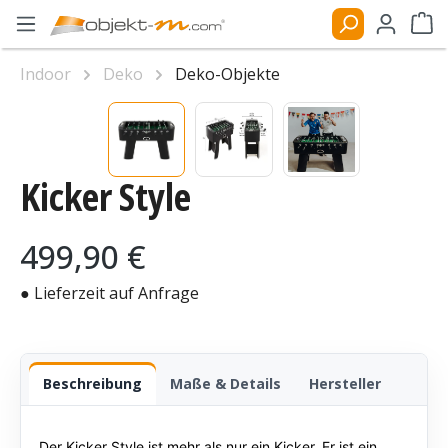
Zum Hauptinhalt springen
Ware
Indoor
Deko
Deko-Objekte
Bildergalerie überspringen
Kicker Style
Regulärer Preis:
499,90 €
● Lieferzeit auf Anfrage
Beschreibung
Maße & Details
Hersteller
Der Kicker Style ist mehr als nur ein Kicker. Er ist ein