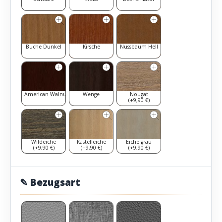
Buche Dunkel
Kirsche
Nussbaum Hell
American Walnut
Wenge
Nougat
(+9,90 €)
Wildeiche
Kastelleiche
Eiche grau
(+9,90 €)
(+9,90 €)
(+9,90 €)
✎ Bezugsart