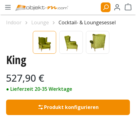
Zum Hauptinhalt springen
Ware
Indoor
Lounge
Cocktail- & Loungesessel
Bildergalerie überspringen
King
Regulärer Preis:
527,90 €
● Lieferzeit 20-35 Werktage
Produkt konfigurieren