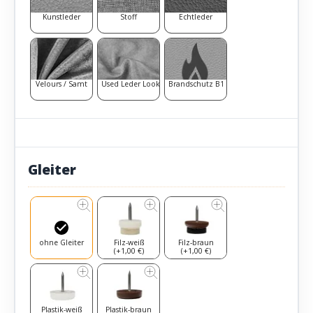
Kunstleder
Stoff
Echtleder
Velours / Samt
Used Leder Look
Brandschutz B1
Gleiter
ohne Gleiter
Filz-weiß
Filz-braun
(+1,00 €)
(+1,00 €)
Plastik-weiß
Plastik-braun