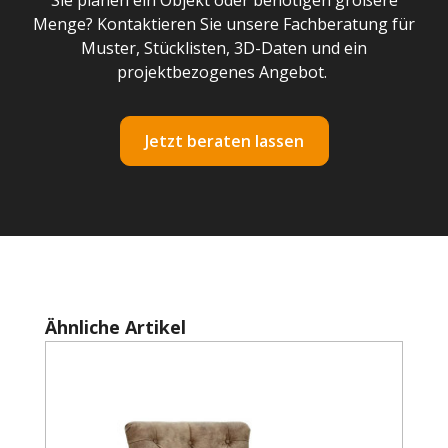
Sie planen ein Objekt oder benötigen größere
Menge? Kontaktieren Sie unsere Fachberatung für
Muster, Stücklisten, 3D-Daten und ein
projektbezogenes Angebot.
Jetzt beraten lassen
Produktgalerie überspringen
Ähnliche Artikel