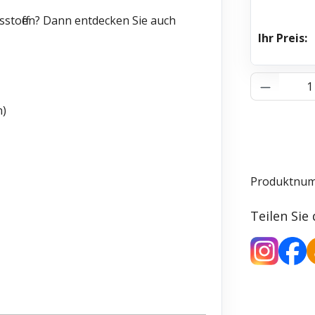
stoffen? Dann entdecken Sie auch
Ihr Preis:
Produkt 
n)
Produktnu
Teilen Sie