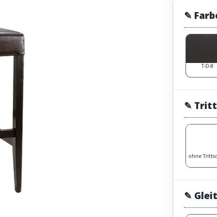
✎ Farb
T-D-8
✎ Trit
ohne Tritts
✎ Glei