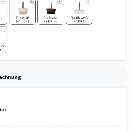
ter
Filz-weiß
Filz-braun
Plastik-weiß
(+1,00 €)
(+1,00 €)
(+1,00 €)
aun
)
rechnung
tz: