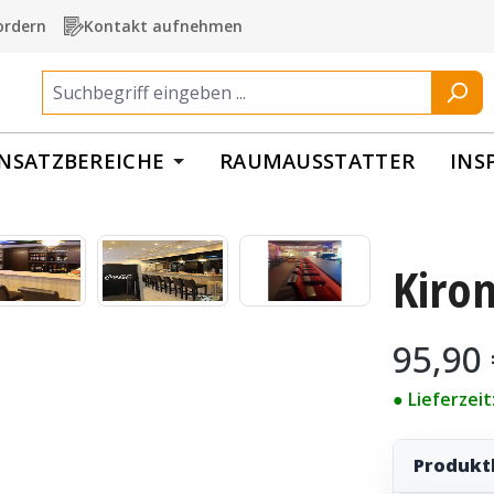
ordern
Kontakt aufnehmen
INSATZBEREICHE
RAUMAUSSTATTER
INS
Kiron
Regulärer Pr
95,90
● Lieferzei
Produkt