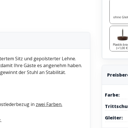
ohne Glei
Plastik-br
(+1,00 €
tertem Sitz und gepolsterter Lehne.
tdamit Ihre Gäste es angenehm haben.
ewinnt der Stuhl an Stabilität.
Preisbe
Farbe:
nstlederbezug in
zwei Farben.
Trittschu
Gleiter:
.