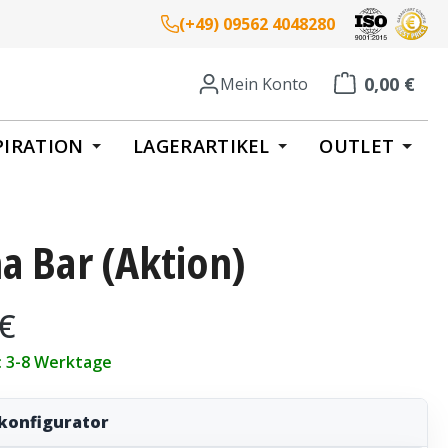
(+49) 09562 4048280
0,00 €
Mein Konto
Warenkorb enth
PIRATION
LAGERARTIKEL
OUTLET
a Bar (Aktion)
eis:
 €
t: 3-8 Werktage
konfigurator