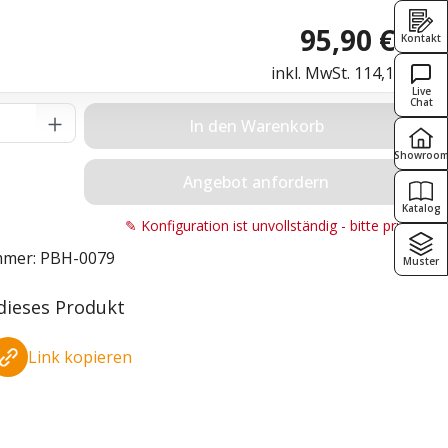
95,90 € *
Kontakt
inkl. MwSt.
114,12 €
Live
Chat
Anzahl: Gib den gewünschten Wert ein o
In den Warenkorb
Showroo
Angebot anfordern
Katalog
✎ Konfiguration ist unvollständig - bitte prüfen!
mmer:
PBH-0079
Muster
 dieses Produkt
Link kopieren