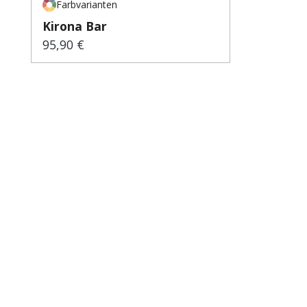
Farbvarianten
Kirona Bar
95,90 €
Regulärer Preis: