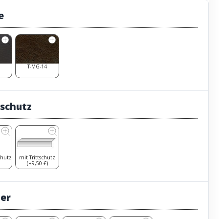
e
T-MG-14
tschutz
chutz
mit Trittschutz
(+9,50 €)
ter