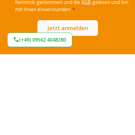
Kenntnis genommen und die
AGB
gelesen und bin
mit ihnen einverstanden.
*
Jetzt anmelden
(+49) 09562 4048280
Expresslieferung
Sofort lieferbar
Hohe Termintreue