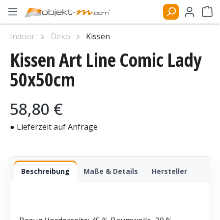
Zum Hauptinhalt springen
Ware
Indoor
Deko
Kissen
Kissen Art Line Comic Lady
Bildergalerie überspringen
50x50cm
Regulärer Preis:
58,80 €
● Lieferzeit auf Anfrage
Beschreibung
Maße & Details
Hersteller