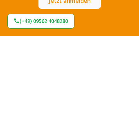
Jetzt anmelden
(+49) 09562 4048280
Expresslieferung
Sofort lieferbar
Hohe Termintreue
Große Stoffauswahl