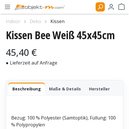
Zum Hauptinhalt springen
Ware
Indoor
Deko
Kissen
Kissen Bee Weiß 45x45cm
Bildergalerie überspringen
Regulärer Preis:
45,40 €
● Lieferzeit auf Anfrage
Beschreibung
Maße & Details
Hersteller
Bezug: 100 % Polyester (Samtoptik), Füllung: 100
% Polypropylen