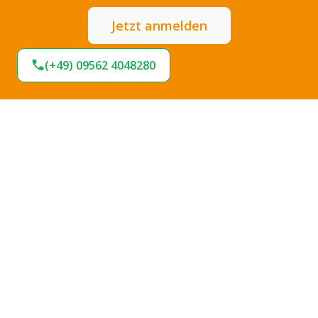
Jetzt anmelden
(+49) 09562 4048280
Expresslieferung
Sofort lieferbar
Hohe Termintreue
Große Stoffauswahl