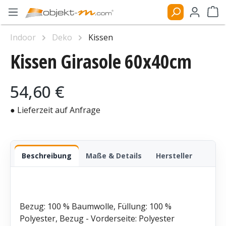
Zum Hauptinhalt springen
Ware
Indoor
Deko
Kissen
Kissen Girasole 60x40cm
Bildergalerie überspringen
Regulärer Preis:
54,60 €
● Lieferzeit auf Anfrage
Beschreibung
Maße & Details
Hersteller
Bezug: 100 % Baumwolle, Füllung: 100 %
Polyester, Bezug - Vorderseite: Polyester