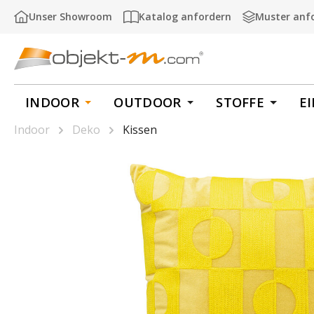
m Hauptinhalt springen
Zur Suche springen
Zur Hauptnavigation springen
Unser Showroom
Katalog anfordern
Muster anf
INDOOR
OUTDOOR
STOFFE
E
Indoor
Deko
Kissen
Bildergalerie überspringen