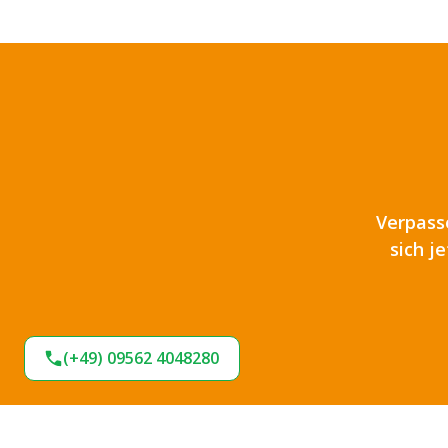
Verpass
sich j
(+49) 09562 4048280