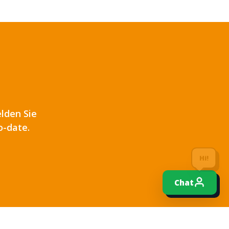
lden Sie
o-date.
Hi!
Chat