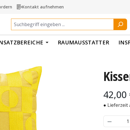
ordern
Kontakt aufnehmen
INSATZBEREICHE
RAUMAUSSTATTER
INS
Kiss
Regulärer Pr
42,00
● Lieferzeit
Produkt 