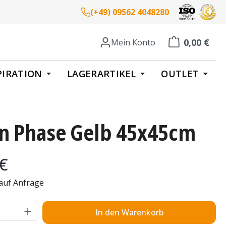
(+49) 09562 4048280
0,00 €
Mein Konto
Warenkorb enth
PIRATION
LAGERARTIKEL
OUTLET
en Phase Gelb 45x45cm
eis:
 €
 auf Anfrage
Anzahl: Gib den gewünschten Wert ein o
In den Warenkorb