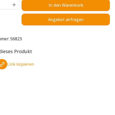
Anzahl: Gib den gewünschten Wert ein o
In den Warenkorb
Angebot anfragen
mmer:
56823
 dieses Produkt
Link kopieren