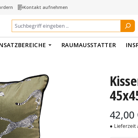
ordern
Kontakt aufnehmen
INSATZBEREICHE
RAUMAUSSTATTER
INS
Kiss
45x4
Regulärer Pr
42,00
● Lieferzeit