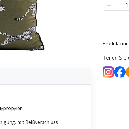
Produkt 
Produktnu
Teilen Sie
olypropylen
inigung, mit Reißverschluss