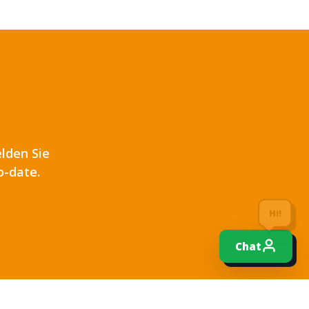
lden Sie
o-date.
Hi!
Chat