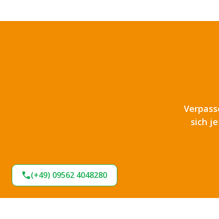
Verpass
sich j
(+49) 09562 4048280