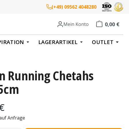
(+49) 09562 4048280
0,00 €
Mein Konto
Warenkorb enth
PIRATION
LAGERARTIKEL
OUTLET
en Running Chetahs
5cm
eis:
 €
 auf Anfrage