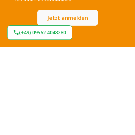
Jetzt anmelden
(+49) 09562 4048280
Expresslieferung
Sofort lieferbar
Hohe Termintreue