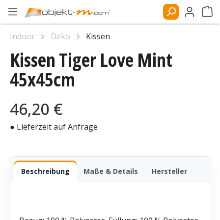
Zum Hauptinhalt springen
Ware
Indoor
Deko
Kissen
Kissen Tiger Love Mint
Bildergalerie überspringen
45x45cm
Regulärer Preis:
46,20 €
● Lieferzeit auf Anfrage
Beschreibung
Maße & Details
Hersteller