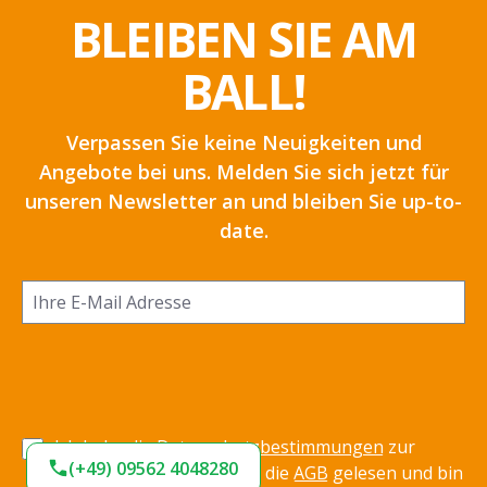
BLEIBEN SIE AM
BALL!
Verpassen Sie keine Neuigkeiten und
Angebote bei uns. Melden Sie sich jetzt für
unseren Newsletter an und bleiben Sie up-to-
date.
Ich habe die
Datenschutzbestimmungen
zur
(+49) 09562 4048280
Kenntnis genommen und die
AGB
gelesen und bin