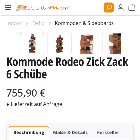
Zum Hauptinhalt springen
Ware
Indoor
Deko
Kommoden & Sideboards
Bildergalerie überspringen
Kommode Rodeo Zick Zack
6 Schübe
Regulärer Preis:
755,90 €
● Lieferzeit auf Anfrage
Beschreibung
Maße & Details
Hersteller