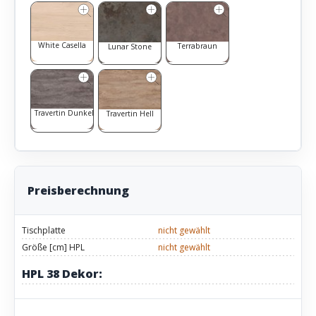
White Casella
Terrabraun
Lunar Stone
Travertin Dunkel
Travertin Hell
Preisberechnung
Tischplatte
nicht gewählt
Größe [cm] HPL
nicht gewählt
HPL 38 Dekor: