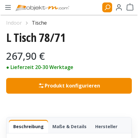
Zum Hauptinhalt springen
Ware
Indoor
Tische
L Tisch 78/71
Bildergalerie überspringen
Regulärer Preis:
267,90 €
● Lieferzeit 20-30 Werktage
Produkt konfigurieren
Beschreibung
Maße & Details
Hersteller