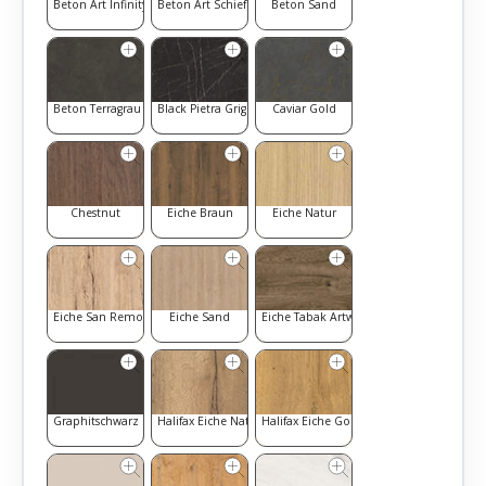
Beton Art Infinity
Beton Art Schiefer
Beton Sand
Beton Terragrau
Black Pietra Grigia
Caviar Gold
Chestnut
Eiche Braun
Eiche Natur
Eiche San Remo
Eiche Sand
Eiche Tabak Artwood
Graphitschwarz
Halifax Eiche Natur
Halifax Eiche Goldbraun