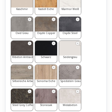
Kaschmir
Kastell Eiche
Marmor Weiß
Oxid Grau
Oxyde Copper
Oxyde Steel
Ribeton Antracite
Schwarz
Seidengrau
Silbereiche Artwood
Sonoma Eiche
Speckstein Grau
Steel Grey Coffee
Stoneoak
Weissbeton