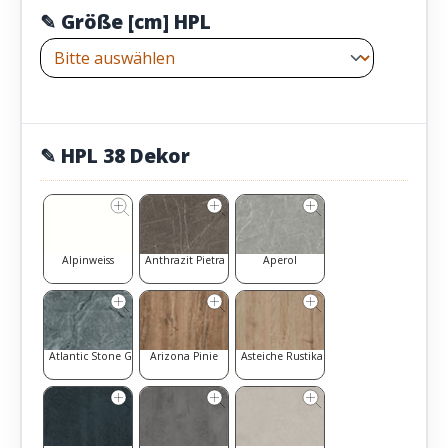
✎ Größe [cm] HPL
✎ HPL 38 Dekor
Alpinweiss
Anthrazit Pietra Grigia
Aperol
Atlantic Stone Graphit
Arizona Pinie
Asteiche Rustikal