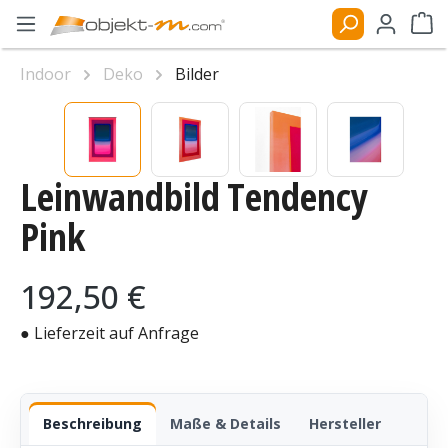
Zum Hauptinhalt springen
Ware
Indoor
Deko
Bilder
Bildergalerie überspringen
Leinwandbild Tendency
Pink
Regulärer Preis:
192,50 €
● Lieferzeit auf Anfrage
Beschreibung
Maße & Details
Hersteller