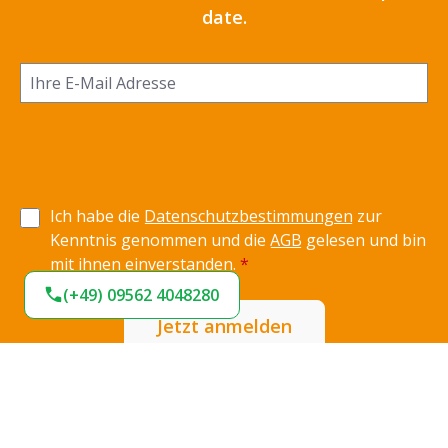
date.
Ich habe die
Datenschutzbestimmungen
zur
Kenntnis genommen und die
AGB
gelesen und bin
mit ihnen einverstanden.
*
(+49) 09562 4048280
Jetzt anmelden