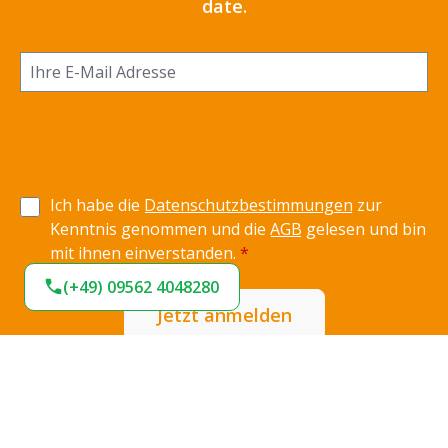
date.
Ich habe die
Datenschutzbestimmungen
zur
Kenntnis genommen und die
AGB
gelesen und bin
mit ihnen einverstanden.
*
(+49) 09562 4048280
Jetzt anmelden