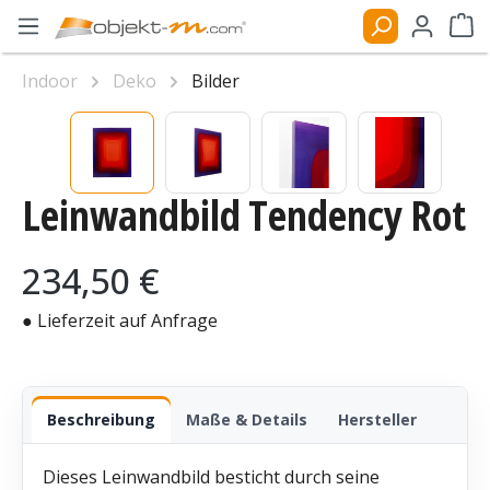
Zum Hauptinhalt springen
Ware
Indoor
Deko
Bilder
Bildergalerie überspringen
Leinwandbild Tendency Rot
Regulärer Preis:
234,50 €
● Lieferzeit auf Anfrage
Beschreibung
Maße & Details
Hersteller
Dieses Leinwandbild besticht durch seine