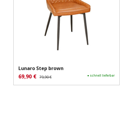
Lunaro Step brown
69,90 €
Verkaufspreis:
Regulärer Preis:
● schnell lieferbar
79,90 €