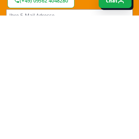
(+49) 09562 4048280
Chat
Ich habe die
Datenschutzbestimmungen
zur
Kenntnis genommen und die
AGB
gelesen und bin
mit ihnen einverstanden.
*
Jetzt anmelden