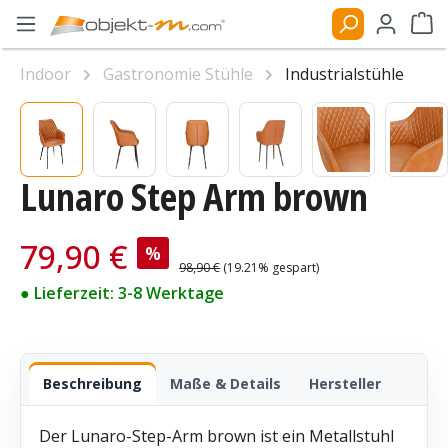
Zum Hauptinhalt springen
Ware
Indoor
Gastronomie Stühle
Industrialstühle
Bildergalerie überspringen
Lunaro Step Arm brown
Verkaufspreis:
79,90 €
%
Regulärer Preis:
98,90 €
(19.21% gespart)
● Lieferzeit: 3-8 Werktage
Beschreibung
Maße & Details
Hersteller
Der Lunaro-Step-Arm brown ist ein Metallstuhl