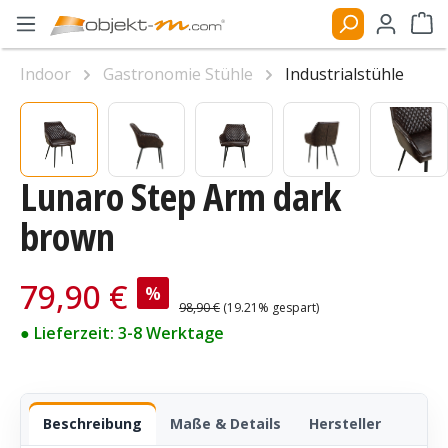
Zum Hauptinhalt springen
Ware
Indoor
Gastronomie Stühle
Industrialstühle
Bildergalerie überspringen
Lunaro Step Arm dark
brown
Verkaufspreis:
79,90 €
%
Regulärer Preis:
98,90 €
(19.21% gespart)
● Lieferzeit: 3-8 Werktage
Beschreibung
Maße & Details
Hersteller