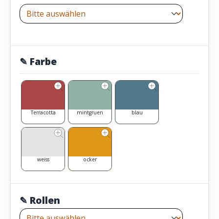
✎ Farbe
Terracotta
mintgruen
blau
weiss
ocker
✎ Rollen