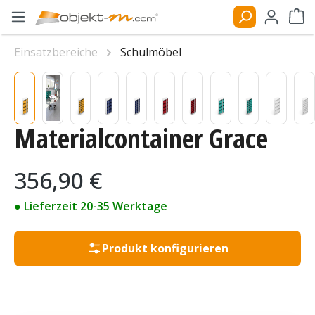
Zum Hauptinhalt springen
Ware
Einsatzbereiche
Schulmöbel
Bildergalerie überspringen
Materialcontainer Grace
Regulärer Preis:
356,90 €
● Lieferzeit 20-35 Werktage
Produkt konfigurieren