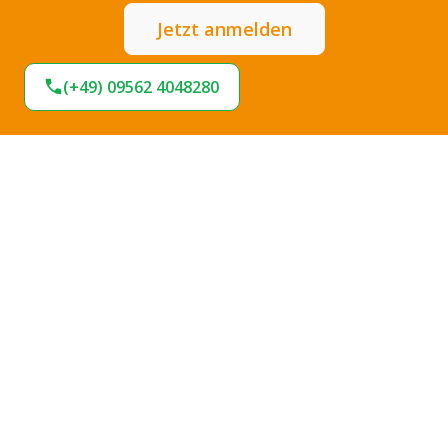
Jetzt anmelden
(+49) 09562 4048280
Expresslieferung
Sofort lieferbar
Hohe Termintreue
Große Stoffauswahl