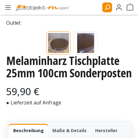
Zum Hauptinhalt springen
Ware
Outlet
Bildergalerie überspringen
Melaminharz Tischplatte
25mm 100cm Sonderposten
Regulärer Preis:
59,90 €
● Lieferzeit auf Anfrage
Beschreibung
Maße & Details
Hersteller