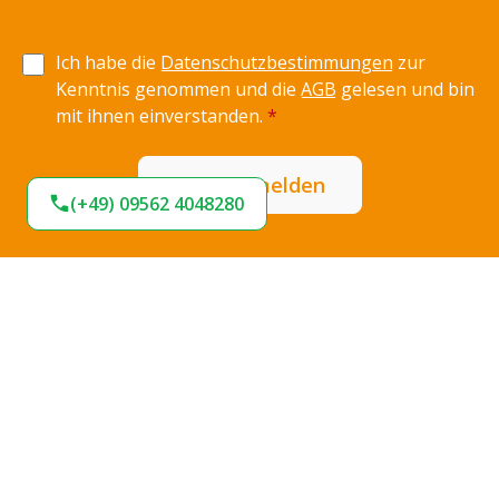
Ich habe die
Datenschutzbestimmungen
zur
Kenntnis genommen und die
AGB
gelesen und bin
mit ihnen einverstanden.
*
Jetzt anmelden
(+49) 09562 4048280
Expresslieferung
Sofort lieferbar