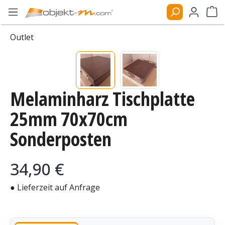
Zum Hauptinhalt springen
Ware
Outlet
Bildergalerie überspringen
Melaminharz Tischplatte
25mm 70x70cm
Sonderposten
Regulärer Preis:
34,90 €
● Lieferzeit auf Anfrage