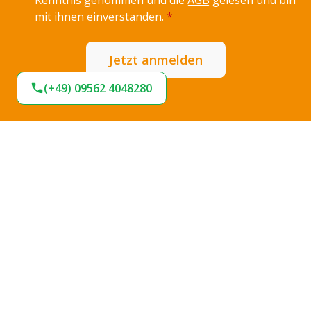
Kenntnis genommen und die
AGB
gelesen und bin
mit ihnen einverstanden.
*
Jetzt anmelden
(+49) 09562 4048280
Expresslieferung
Sofort lieferbar
Hohe Termintreue