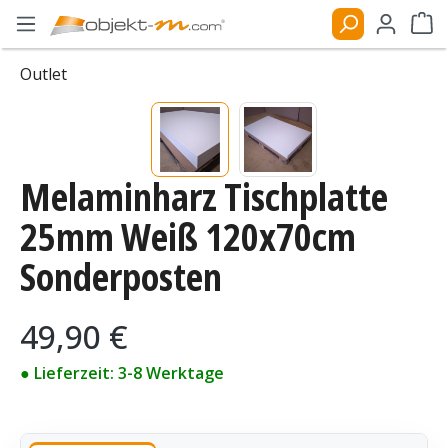
Zum Hauptinhalt springen
Ware
Outlet
Bildergalerie überspringen
Melaminharz Tischplatte
25mm Weiß 120x70cm
Sonderposten
Regulärer Preis:
49,90 €
● Lieferzeit: 3-8 Werktage