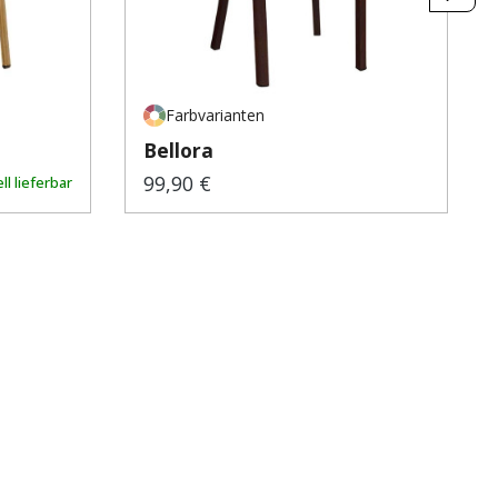
Farbvarianten
Bellora
99,90 €
ll lieferbar
Regulärer Preis: