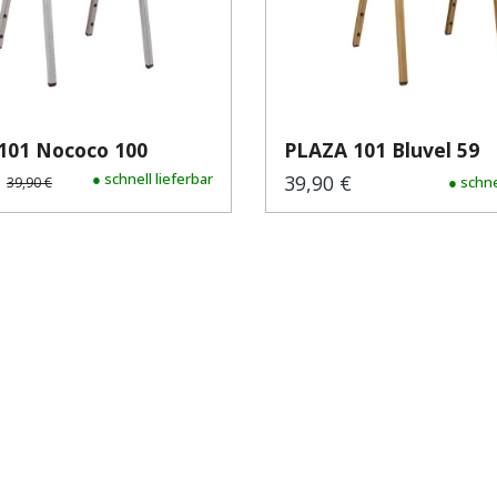
PLAZA 101 Nococo 100
PLAZA 101 Bluvel 59
€
spreis:
Regulärer Preis:
● schnell lieferbar
39,90 €
Regulärer Preis:
● schne
39,90 €