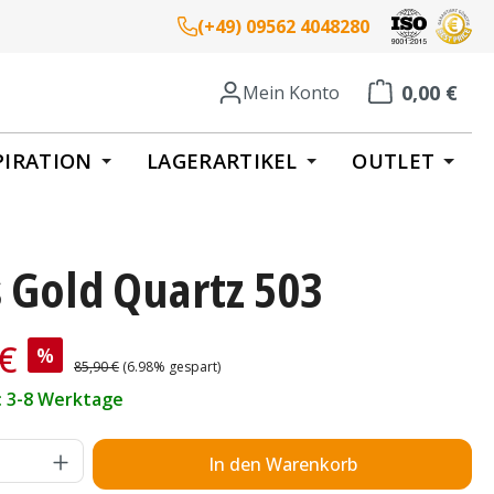
(+49) 09562 4048280
0,00 €
Mein Konto
Warenkorb enth
PIRATION
LAGERARTIKEL
OUTLET
 Gold Quartz 503
is:
 €
%
Regulärer Preis:
85,90 €
(6.98% gespart)
t: 3-8 Werktage
Anzahl: Gib den gewünschten Wert ein o
In den Warenkorb