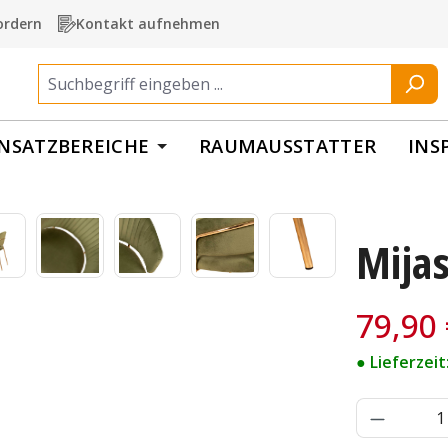
ordern
Kontakt aufnehmen
INSATZBEREICHE
RAUMAUSSTATTER
INS
Mijas
Verkaufspre
79,90
● Lieferzei
Produkt 