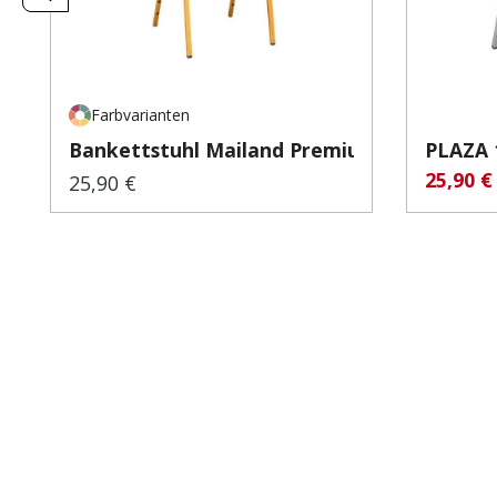
Farbvarianten
Bankettstuhl Mailand Premium
25,90 
Verkauf
25,90 €
Regulärer Preis: