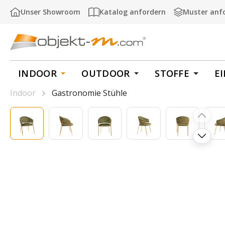
m Hauptinhalt springen
Zur Suche springen
Zur Hauptnavigation springen
Unser Showroom
Katalog anfordern
Muster anf
INDOOR
OUTDOOR
STOFFE
E
Indoor
Gastronomie Stühle
Bildergalerie überspringen