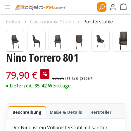
Zum Hauptinhalt springen
Ware
Indoor
Gastronomie Stühle
Polsterstühle
Bildergalerie überspringen
Nino Torrero 801
Verkaufspreis:
79,90 €
%
Regulärer Preis:
89,90 €
(11.12% gespart)
● Lieferzeit: 35-42 Werktage
Beschreibung
Maße & Details
Hersteller
Der Nino ist ein Vollpolsterstuhl mit sanfter