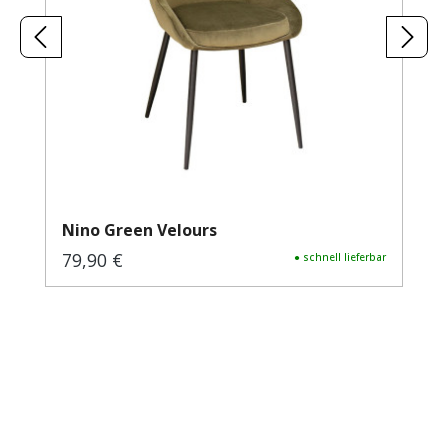
Nino Green Velours
79,90 €
Regulärer Preis:
● schnell lieferbar