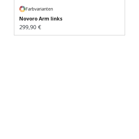
Farbvarianten
Novoro Arm links
299,90 €
Regulärer Preis: