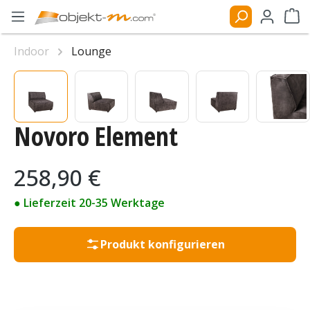
Zum Hauptinhalt springen
Ware
Bildergalerie überspringen
Indoor
Lounge
Novoro Element
Regulärer Preis:
258,90 €
● Lieferzeit 20-35 Werktage
Produkt konfigurieren