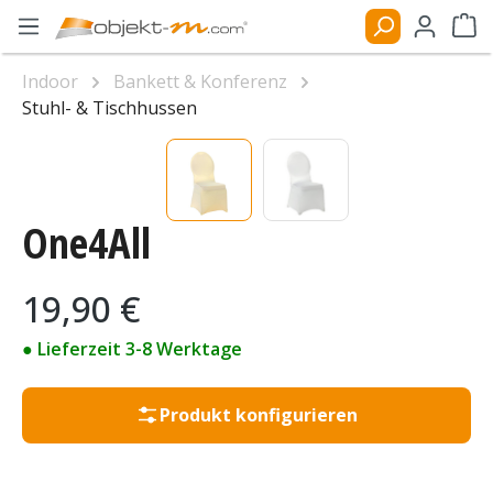
Zum Hauptinhalt springen
Ware
Indoor
Bankett & Konferenz
Stuhl- & Tischhussen
Bildergalerie überspringen
One4All
Regulärer Preis:
19,90 €
● Lieferzeit 3-8 Werktage
Produkt konfigurieren