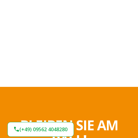
BLEIBEN SIE AM
(+49) 09562 4048280