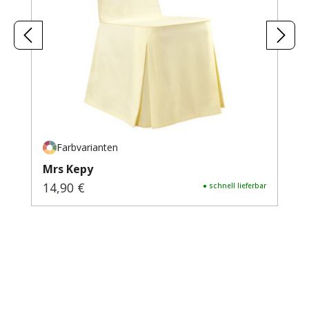
Farbvarianten
Mrs Kepy
14,90 €
Regulärer Preis:
● schnell lieferbar