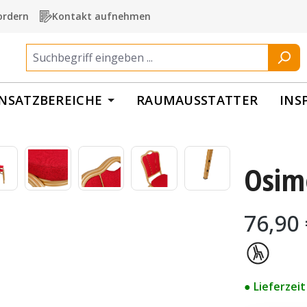
ordern
Kontakt aufnehmen
INSATZBEREICHE
RAUMAUSSTATTER
INS
Osim
Regulärer Pr
76,90
● Lieferzei