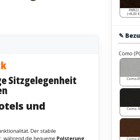
FW822
(+8,00 €
✎ Bez
Como (P
ck
ge Sitzgelegenheit
Como-0
en
otels und
Como-1
ktionalität. Der stabile
r, während die bequeme
Polsterung
Como-4