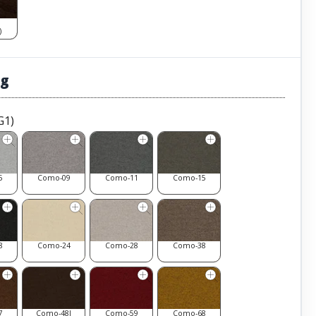
)
ug
G1)
5
Como-09
Como-11
Como-15
8
Como-24
Como-28
Como-38
7
Como-48l
Como-59
Como-68