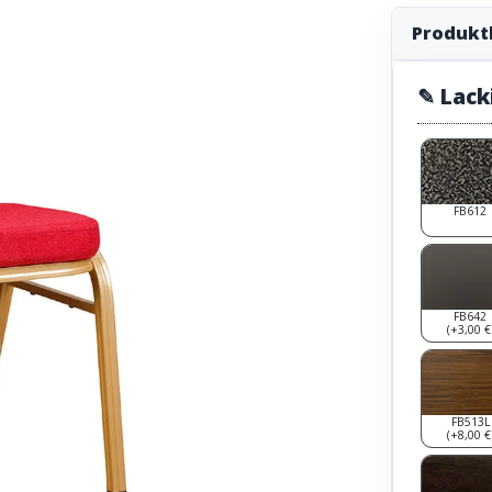
Produkt
✎ Lack
FB612
FB642
(+3,00 €
FB513L
(+8,00 €