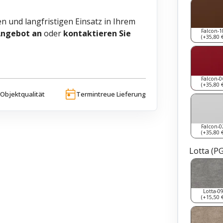
blen und langfristigen Einsatz in Ihrem
Falcon-1
 Angebot an
oder
kontaktieren Sie
(+35,80 €
Falcon-0
(+35,80 €
Objektqualität
Termintreue Lieferung
Falcon-0
(+35,80 €
Lotta (P
Lotta-0
(+15,50 €