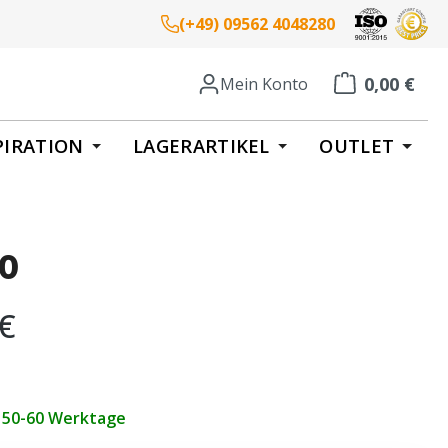
(+49) 09562 4048280
0,00 €
Mein Konto
Warenkorb enth
PIRATION
LAGERARTIKEL
OUTLET
o
eis:
 €
t 50-60 Werktage