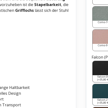
rvorzuheben ist die
Stapelbarkeit
, die
ktischen
Grifflochs
lässt sich der Stuhl
Como-7
Como-9
Falcon (
Falcon-0
(+35,80 €
lange Haltbarkeit
uelles Design
rt
Falcon-2
(+35,80 €
n Transport