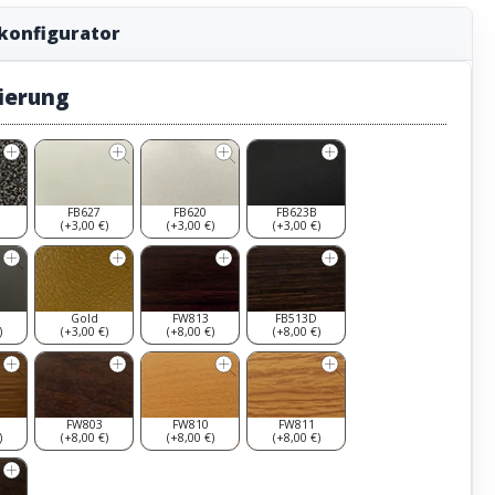
konfigurator
ierung
FB627
FB620
FB623B
(+3,00 €)
(+3,00 €)
(+3,00 €)
Gold
FW813
FB513D
)
(+3,00 €)
(+8,00 €)
(+8,00 €)
FW803
FW810
FW811
)
(+8,00 €)
(+8,00 €)
(+8,00 €)