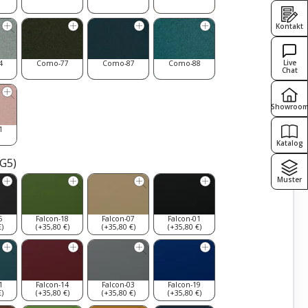
Kontakt
Live
4
Como-77
Como-87
Como-88
Chat
Showroo
1
Katalog
PG5)
Muster
5
Falcon-18
Falcon-07
Falcon-01
)
(+35,80 €)
(+35,80 €)
(+35,80 €)
1
Falcon-14
Falcon-03
Falcon-19
)
(+35,80 €)
(+35,80 €)
(+35,80 €)