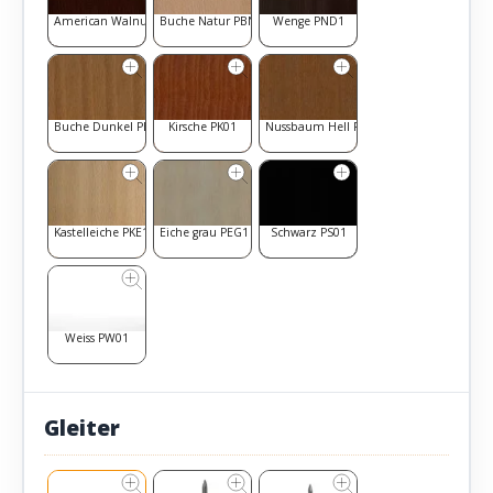
American Walnut PAW1
Buche Natur PBN1
Wenge PND1
Buche Dunkel PBD1
Kirsche PK01
Nussbaum Hell PNH1
Kastelleiche PKE1
Eiche grau PEG1
Schwarz PS01
Weiss PW01
Gleiter