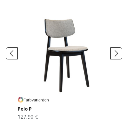
Farbvarianten
Pelo P
127,90 €
Regulärer Preis: