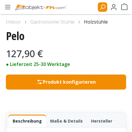
Zum Hauptinhalt springen
Ware
Indoor
Gastronomie Stühle
Holzstühle
Pelo
Bildergalerie überspringen
Regulärer Preis:
127,90 €
● Lieferzeit 25-30 Werktage
Produkt konfigurieren
Beschreibung
Maße & Details
Hersteller