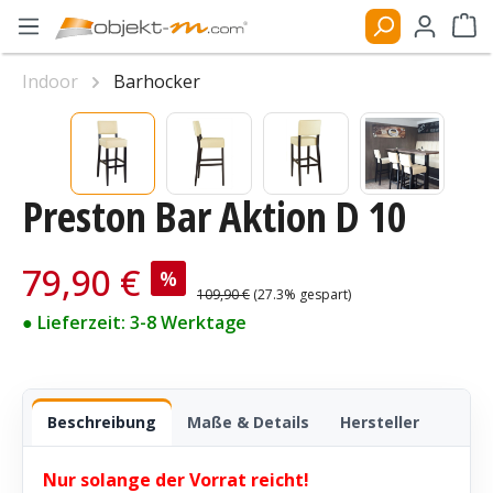
Zum Hauptinhalt springen
Ware
Indoor
Barhocker
Bildergalerie überspringen
Preston Bar Aktion D 10
Verkaufspreis:
79,90 €
%
Regulärer Preis:
109,90 €
(27.3% gespart)
● Lieferzeit: 3-8 Werktage
Beschreibung
Maße & Details
Hersteller
Nur solange der Vorrat reicht!