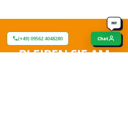
Hi!
(+49) 09562 4048280
Chat
BLEIBEN SIE AM
BALL!
Verpassen Sie keine Neuigkeiten und
Angebote bei uns. Melden Sie sich jetzt für
unseren Newsletter an und bleiben Sie up-to-
date.