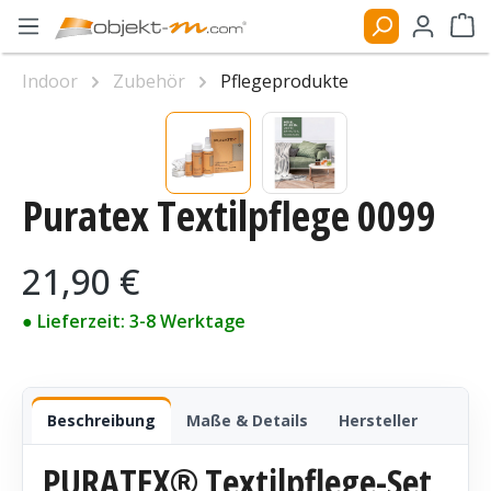
Zum Hauptinhalt springen
Ware
Indoor
Zubehör
Pflegeprodukte
Bildergalerie überspringen
Puratex Textilpflege 0099
Regulärer Preis:
21,90 €
● Lieferzeit: 3-8 Werktage
Beschreibung
Maße & Details
Hersteller
PURATEX® Textilpflege-Set