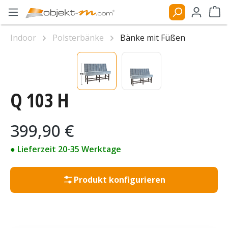
Zum Hauptinhalt springen
Ware
Indoor
Polsterbänke
Bänke mit Füßen
Bildergalerie überspringen
Q 103 H
Regulärer Preis:
399,90 €
● Lieferzeit 20-35 Werktage
Produkt konfigurieren