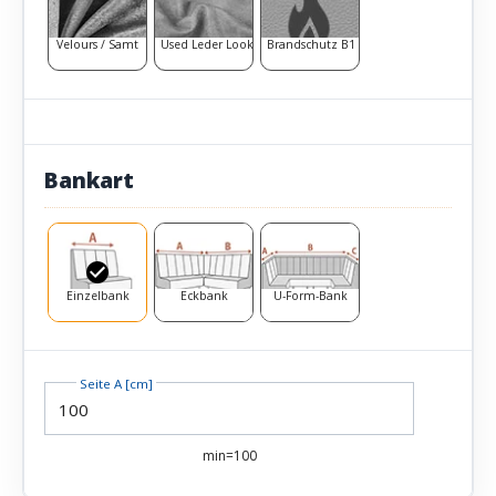
Velours / Samt
Used Leder Look
Brandschutz B1
Bankart
Einzelbank
Eckbank
U-Form-Bank
Seite A [cm]
min=100