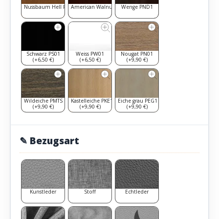
Nussbaum Hell PNH1
American Walnut PAW1
Wenge PND1
Schwarz PS01
Weiss PW01
Nougat PN01
(+6,50 €)
(+6,50 €)
(+9,90 €)
Wildeiche PMTS
Kastelleiche PKE1
Eiche grau PEG1
(+9,90 €)
(+9,90 €)
(+9,90 €)
✎ Bezugsart
Kunstleder
Stoff
Echtleder