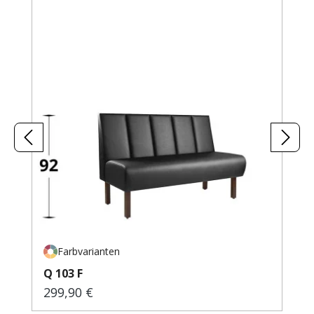
Farbvarianten
Q 103 F
299,90 €
Regulärer Preis: