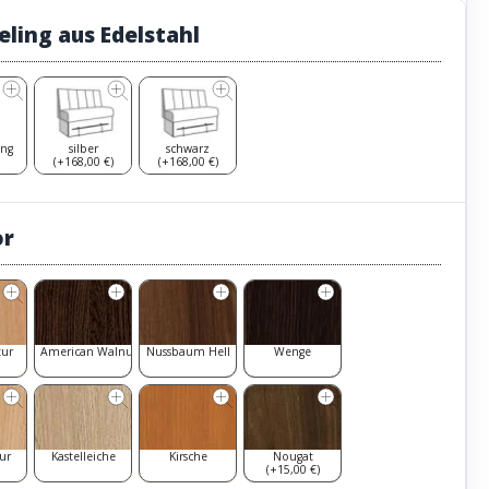
eling aus Edelstahl
ing
silber
schwarz
(+168,00 €)
(+168,00 €)
or
tur
American Walnut
Nussbaum Hell
Wenge
ur
Kastelleiche
Kirsche
Nougat
(+15,00 €)