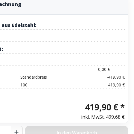
rechnung
 aus Edelstahl:
t:
0,00 €
Standardpreis
-419,90 €
100
419,90 €
419,90 € *
inkl. MwSt.
499,68 €
Anzahl: Gib den gewünschten Wert ein o
In den Warenkorb