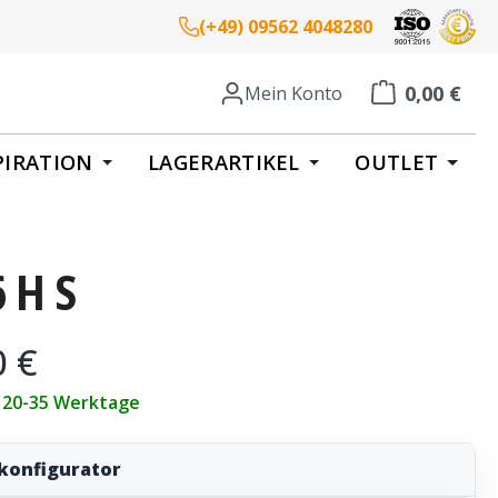
(+49) 09562 4048280
0,00 €
Mein Konto
Warenkorb enth
PIRATION
LAGERARTIKEL
OUTLET
 H S
eis:
0 €
t 20-35 Werktage
konfigurator