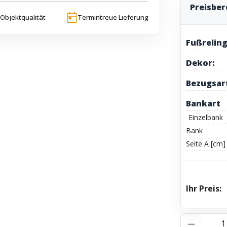
Preisbe
Objektqualität
Termintreue Lieferung
Fußreling
Dekor:
Bezugsar
Bankart
Einzelbank
Bank
Seite A [cm]
Ihr Preis:
Produkt 