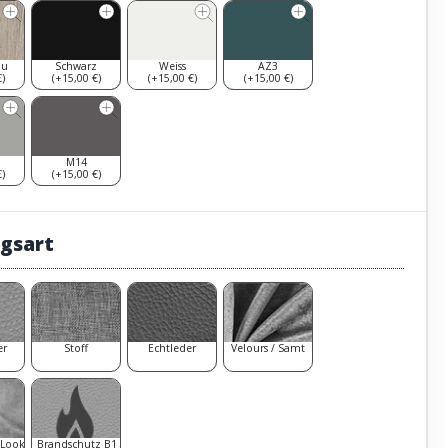
au
Schwarz
Weiss
AZ3
)
(+15,00 €)
(+15,00 €)
(+15,00 €)
M14
)
(+15,00 €)
gsart
er
Stoff
Echtleder
Velours / Samt
 Look
Brandschutz B1