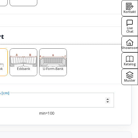
Kontakt
Live
Chat
rt
Showroo
Katalog
nk
Eckbank
U-Form-Bank
Muster
A [cm]
min=100