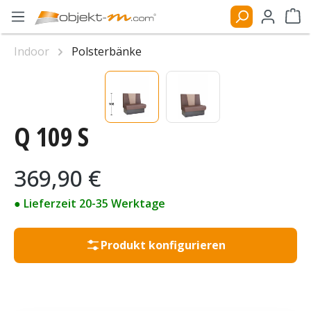
Zum Hauptinhalt springen
Ware
Indoor
Polsterbänke
Bildergalerie überspringen
Q 109 S
Regulärer Preis:
369,90 €
● Lieferzeit 20-35 Werktage
Produkt konfigurieren