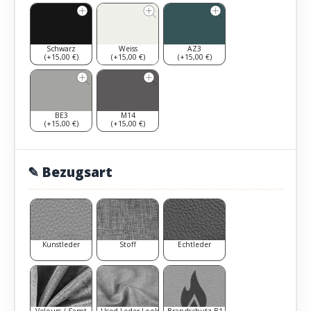
Schwarz
Weiss
AZ3
(+15,00 €)
(+15,00 €)
(+15,00 €)
BE3
M14
(+15,00 €)
(+15,00 €)
✎ Bezugsart
Kunstleder
Stoff
Echtleder
Velours / Samt
Used Leder Look
Brandschutz B1