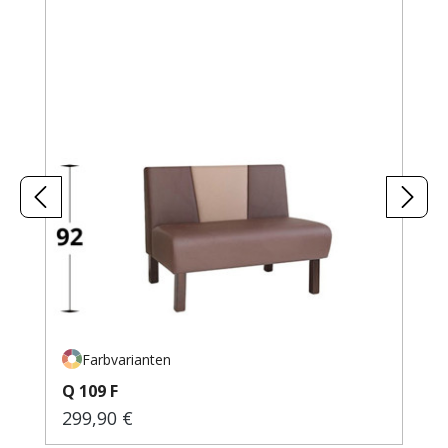
Farbvarianten
Q 109 F
299,90 €
Regulärer Preis: