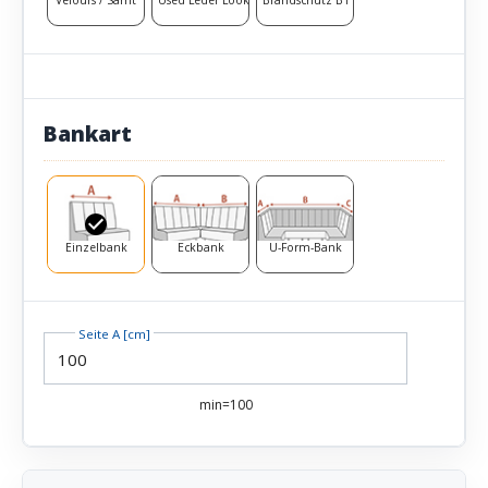
Bankart
Einzelbank
Eckbank
U-Form-Bank
Seite A [cm]
min=100