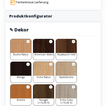
Termintreue Lieferung
Produktkonfigurator
✎ Dekor
Buche Natur
American Walnut
Nussbaum Hell
Wenge
Eiche Natur
Kastelleiche
Kirsche
Nougat
Eiche Grau
(+15,00 €)
(+15,00 €)