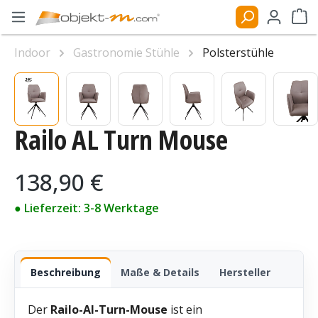
Zum Hauptinhalt springen
Ware
Indoor
Gastronomie Stühle
Polsterstühle
Bildergalerie überspringen
Railo AL Turn Mouse
Regulärer Preis:
138,90 €
● Lieferzeit: 3-8 Werktage
Beschreibung
Maße & Details
Hersteller
Der
Railo-Al-Turn-Mouse
ist ein