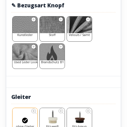
✎ Bezugsart Knopf
Kunstleder
Stoff
Velours / Samt
Used Leder Look
Brandschutz B1
Gleiter
ohne Gleiter
Filz-weiß
Filz-braun