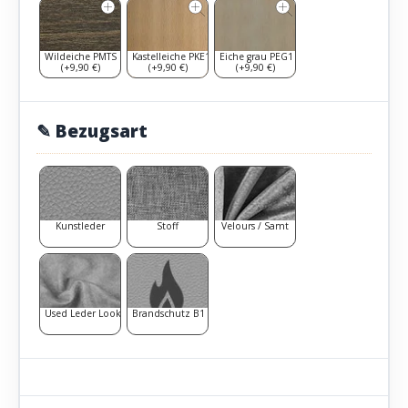
Wildeiche PMTS
Kastelleiche PKE1
Eiche grau PEG1
(+9,90 €)
(+9,90 €)
(+9,90 €)
✎ Bezugsart
Kunstleder
Stoff
Velours / Samt
Used Leder Look
Brandschutz B1