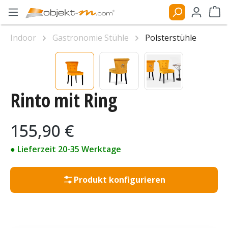
Zum Hauptinhalt springen
Ware
Indoor
Gastronomie Stühle
Polsterstühle
Bildergalerie überspringen
Rinto mit Ring
Regulärer Preis:
155,90 €
● Lieferzeit 20-35 Werktage
Produkt konfigurieren