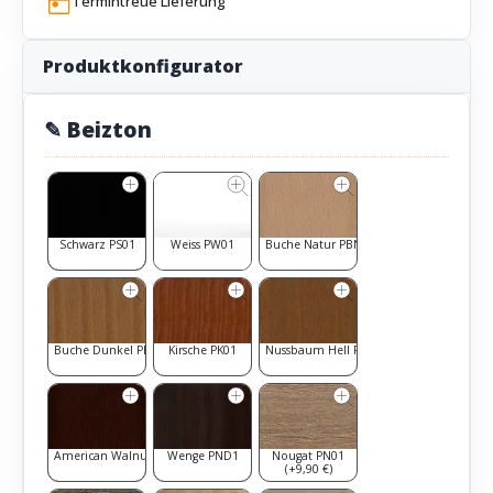
Termintreue Lieferung
Produktkonfigurator
✎ Beizton
Schwarz PS01
Weiss PW01
Buche Natur PBN1
Buche Dunkel PBD1
Kirsche PK01
Nussbaum Hell PNH1
American Walnut PAW1
Wenge PND1
Nougat PN01
(+9,90 €)