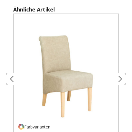
Produktgalerie überspringen
Ähnliche Artikel
Farbvarianten