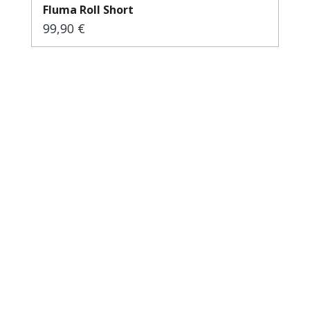
Fluma Roll Short
99,90 €
Regulärer Preis: