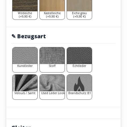
Wildeiche
Kastelleiche
Eiche grau
(+9,90 €)
(+9,90 €)
(+9,90 €)
✎ Bezugsart
Kunstleder
Stoff
Echtleder
Velours / Samt
Used Leder Look
Brandschutz B1