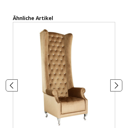
Produktgalerie überspringen
Ähnliche Artikel