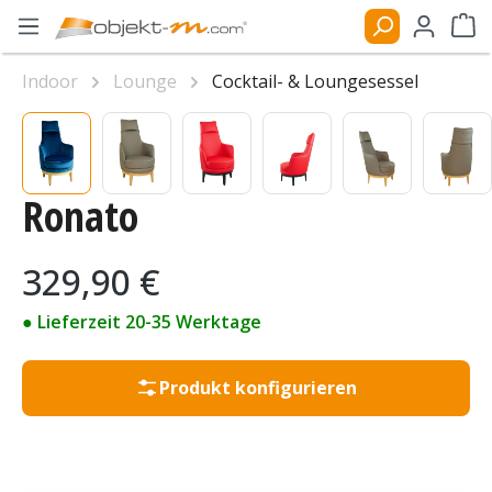
Zum Hauptinhalt springen
Ware
Indoor
Lounge
Cocktail- & Loungesessel
Bildergalerie überspringen
Ronato
Regulärer Preis:
329,90 €
● Lieferzeit 20-35 Werktage
Produkt konfigurieren