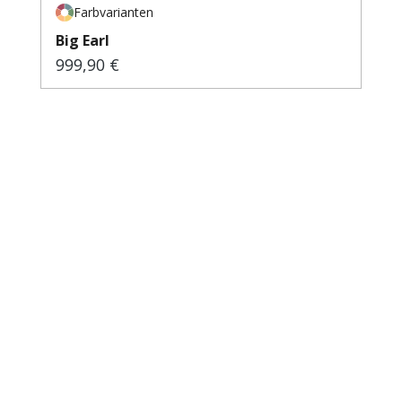
Farbvarianten
Big Earl
999,90 €
Regulärer Preis: