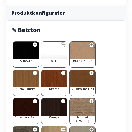
Produktkonfigurator
✎ Beizton
Schwarz
Weiss
Buche Natur
Buche Dunkel
Kirsche
Nussbaum Hell
American Walnut
Wenge
Nougat
(+9,90 €)