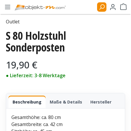
Zum Hauptinhalt springen
Ware
Outlet
S 80 Holzstuhl
Bildergalerie überspringen
Sonderposten
Regulärer Preis:
19,90 €
● Lieferzeit: 3-8 Werktage
Beschreibung
Maße & Details
Hersteller
Gesamthöhe: ca. 80 cm
Gesamtbreite: ca. 42 cm