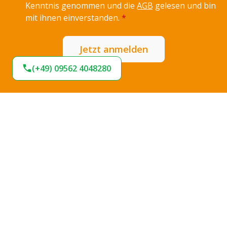
Kenntnis genommen und die
AGB
gelesen und bin
mit ihnen einverstanden.
*
Jetzt anmelden
(+49) 09562 4048280
Expresslieferung
Sofort lieferbar
Hohe Termintreue