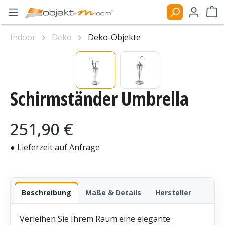
Zum Hauptinhalt springen
Ware
Indoor
Deko
Deko-Objekte
Bildergalerie überspringen
Schirmständer Umbrella
Regulärer Preis:
251,90 €
● Lieferzeit auf Anfrage
Beschreibung
Maße & Details
Hersteller
Verleihen Sie Ihrem Raum eine elegante