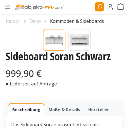
Zum Hauptinhalt springen
Ware
Indoor
Deko
Kommoden & Sideboards
Bildergalerie überspringen
Sideboard Soran Schwarz
Regulärer Preis:
999,90 €
● Lieferzeit auf Anfrage
Beschreibung
Maße & Details
Hersteller
Das Sideboard Soran präsentiert sich mit