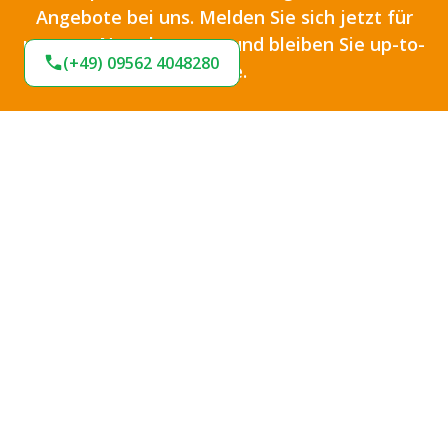
Angebote bei uns. Melden Sie sich jetzt für
unseren Newsletter an und bleiben Sie up-to-
(+49) 09562 4048280
date.
Ich habe die
Datenschutzbestimmungen
zur
Kenntnis genommen und die
AGB
gelesen und bin
mit ihnen einverstanden.
*
Jetzt anmelden