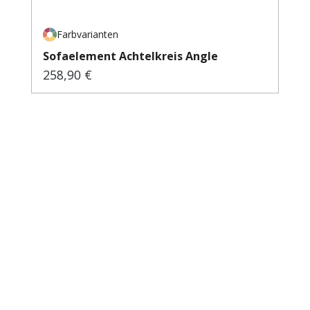
Farbvarianten
Sofaelement Achtelkreis Angle
258,90 €
Regulärer Preis: