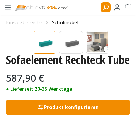
Zum Hauptinhalt springen
Ware
Einsatzbereiche
Schulmöbel
Bildergalerie überspringen
Sofaelement Rechteck Tube
Regulärer Preis:
587,90 €
● Lieferzeit 20-35 Werktage
Produkt konfigurieren