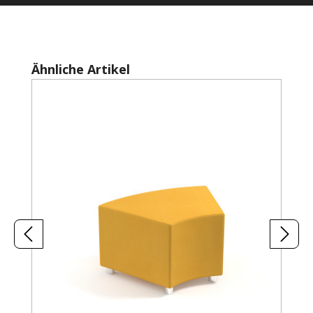
Produktgalerie überspringen
Ähnliche Artikel