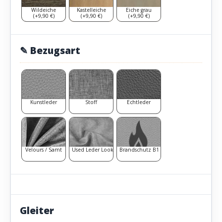
Wildeiche
Kastelleiche
Eiche grau
(+9,90 €)
(+9,90 €)
(+9,90 €)
✎ Bezugsart
Kunstleder
Stoff
Echtleder
Velours / Samt
Used Leder Look
Brandschutz B1
Gleiter