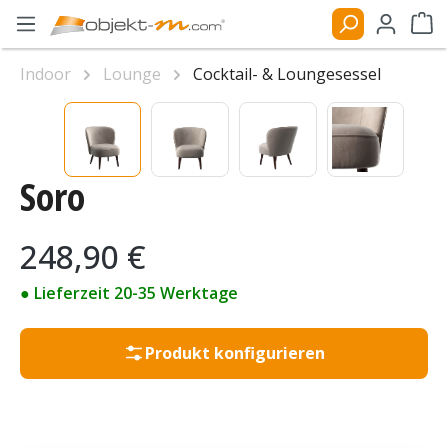
Zum Hauptinhalt springen
Ware
Indoor
Lounge
Cocktail- & Loungesessel
Bildergalerie überspringen
Soro
Regulärer Preis:
248,90 €
● Lieferzeit 20-35 Werktage
Produkt konfigurieren