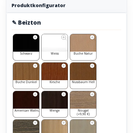
Produktkonfigurator
✎ Beizton
Schwarz
Weiss
Buche Natur
Buche Dunkel
Kirsche
Nussbaum Hell
American Walnut
Wenge
Nougat
(+9,90 €)