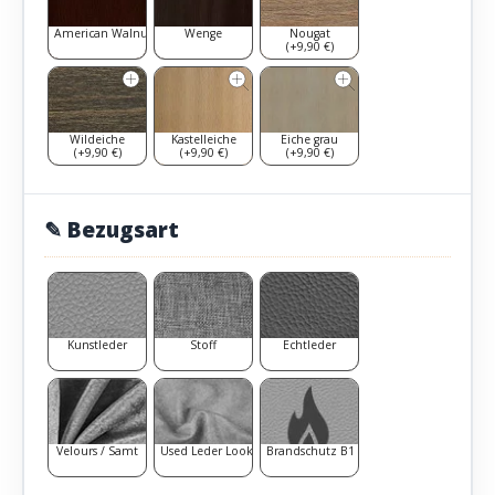
American Walnut
Wenge
Nougat
(+9,90 €)
Wildeiche
Kastelleiche
Eiche grau
(+9,90 €)
(+9,90 €)
(+9,90 €)
✎ Bezugsart
Kunstleder
Stoff
Echtleder
Velours / Samt
Used Leder Look
Brandschutz B1