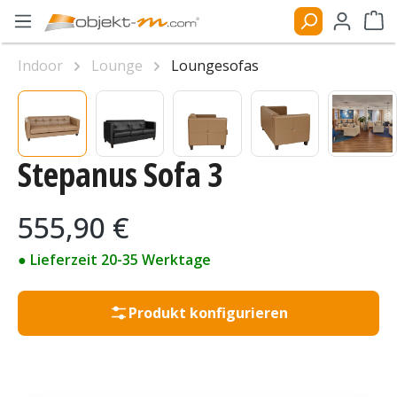
Zum Hauptinhalt springen
Ware
Indoor
Lounge
Loungesofas
Bildergalerie überspringen
Stepanus Sofa 3
Regulärer Preis:
555,90 €
● Lieferzeit 20-35 Werktage
Produkt konfigurieren