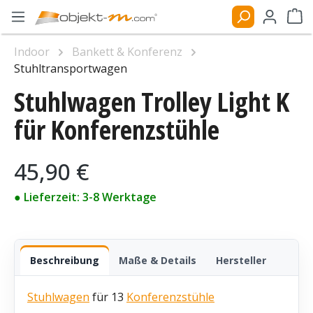
Zum Hauptinhalt springen
Ware
Indoor
Bankett & Konferenz
Stuhltransportwagen
Stuhlwagen Trolley Light K
Bildergalerie überspringen
für Konferenzstühle
Regulärer Preis:
45,90 €
● Lieferzeit: 3-8 Werktage
Beschreibung
Maße & Details
Hersteller
Stuhlwagen
für 13
Konferenzstühle