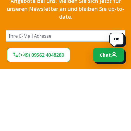
Angebote bei uns. Melden Sie sich jetzt für
unseren Newsletter an und bleiben Sie up-to-
date.
Hi!
(+49) 09562 4048280
Chat
Ich habe die
Datenschutzbestimmungen
zur
Kenntnis genommen und die
AGB
gelesen und bin
mit ihnen einverstanden.
*
Jetzt anmelden