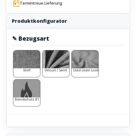
Termintreue Lieferung
Produktkonfigurator
✎ Bezugsart
Stoff
Velours / Samt
Used Leder Look
Brandschutz B1