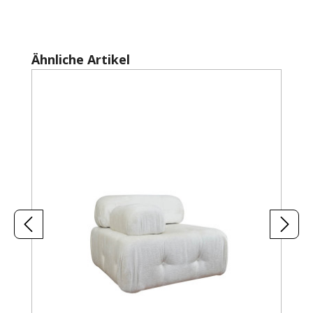
Produktgalerie überspringen
Ähnliche Artikel