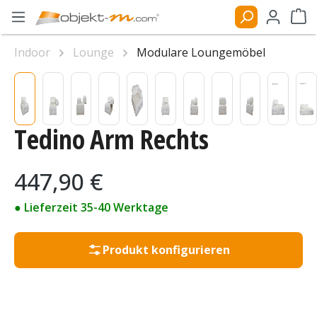
Zum Hauptinhalt springen
Ware
Indoor
Lounge
Modulare Loungemöbel
Bildergalerie überspringen
Tedino Arm Rechts
Regulärer Preis:
447,90 €
● Lieferzeit 35-40 Werktage
Produkt konfigurieren