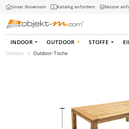
m Hauptinhalt springen
Zur Suche springen
Zur Hauptnavigation springen
Unser Showroom
Katalog anfordern
Muster anf
INDOOR
OUTDOOR
STOFFE
E
Outdoor
Outdoor-Tische
Bildergalerie überspringen