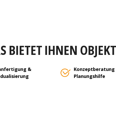
S BIETET IHNEN OBJEK
nfertigung &
Konzeptberatung
idualisierung
Planungshilfe