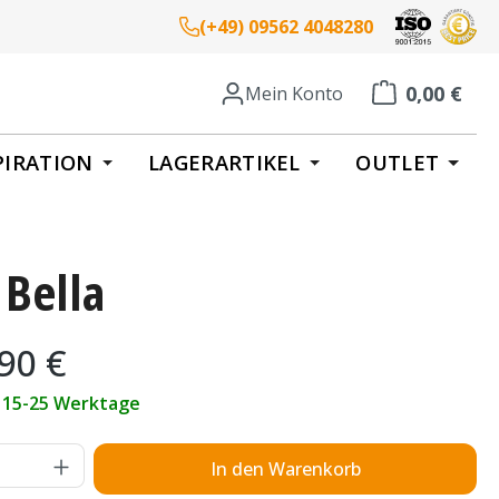
(+49) 09562 4048280
0,00 €
Mein Konto
Warenkorb enth
PIRATION
LAGERARTIKEL
OUTLET
 Bella
eis:
90 €
t 15-25 Werktage
Anzahl: Gib den gewünschten Wert ein o
In den Warenkorb