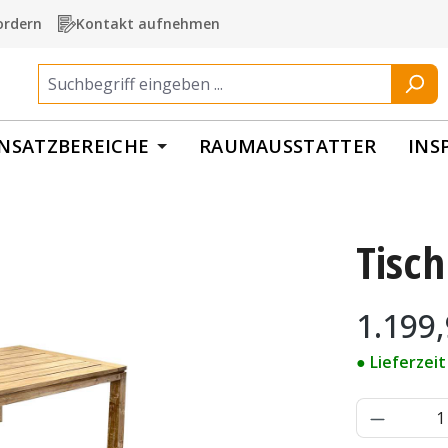
ordern
Kontakt aufnehmen
INSATZBEREICHE
RAUMAUSSTATTER
INS
Tisch
Regulärer Pr
1.199,
● Lieferzei
Produkt 